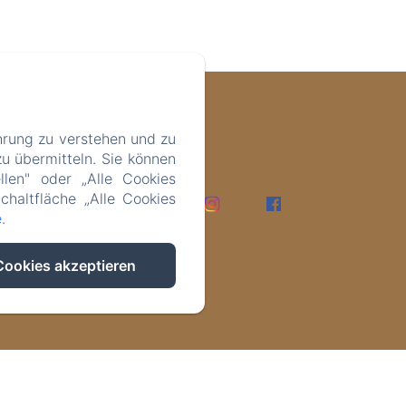
hrung zu verstehen und zu
u übermitteln. Sie können
llen" oder „Alle Cookies
Panorama si è
chaltfläche „Alle Cookies
io energetico, è
zazione, è stato
e
.
ggiore sicurezza,
one e innovazione
€ 41.637,55
Cookies akzeptieren