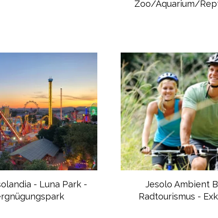
Zoo/Aquarium/Rept
olandia - Luna Park -
Jesolo Ambient B
ergnügungspark
Radtourismus - Exk