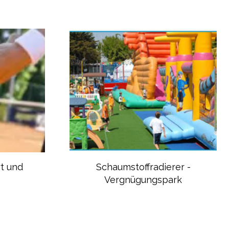
rt und
Schaumstoffradierer -
Vergnügungspark