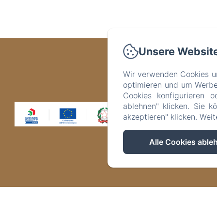
Unsere Websit
V
Wir verwenden Cookies un
optimieren und um Werbeb
Cookies konfigurieren o
SMART 4.0 e 
ablehnen" klicken. Sie k
rinnovato, dive
stata sostituit
akzeptieren" klicken. Wei
acquistato un nu
è stata installa
delle impr
Alle Cookies able