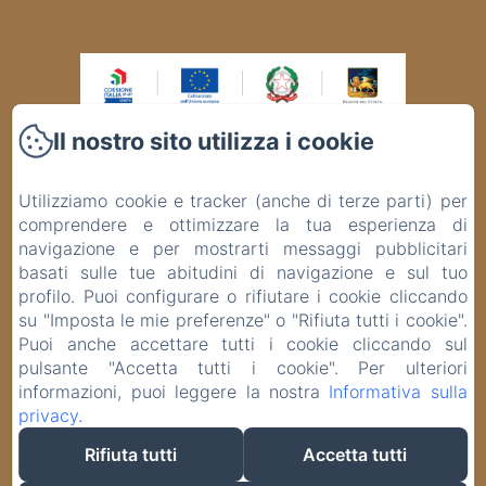
Il nostro sito utilizza i cookie
VIA BAFILE, 343, Lido di Jesolo VE
Telefono: +39 0421370145 / +393516311702
Utilizziamo cookie e tracker (anche di terze parti) per
info@panoramahoteljesolo.com
comprendere e ottimizzare la tua esperienza di
SMART 4.0 e GREEN ENERGY Grazie al progetto finanziato con il
PR Veneto FESR 2021-2027, l’Hotel Panorama si è rinnovato,
navigazione e per mostrarti messaggi pubblicitari
diventando una struttura moderna e competitiva nel settore
basati sulle tue abitudini di navigazione e sul tuo
turistico. Nell’ottica del risparmio energetico, è stata sostituita la
centrale termica e installato n. 10 pannelli solari termici.
profilo. Puoi configurare o rifiutare i cookie cliccando
Nell’ambito della digitalizzazione, è stato acquistato un nuovo
su "Imposta le mie preferenze" o "Rifiuta tutti i cookie".
centralino telefonico 4.0 con comunicazione multimediale-
Puoi anche accettare tutti i cookie cliccando sul
integrata e, per una maggiore sicurezza, è stata installata la
videosorveglianza 4.0 con telecamere ad alta definizione. Azione
pulsante "Accetta tutti i cookie". Per ulteriori
1.3.8 – Rigenerazione e innovazione delle imprese finalizzati a
informazioni, puoi leggere la nostra
Informativa sulla
sostenere la valorizzazione turistica del territorio. Sostegno
concesso € 41.637,55
privacy
.
EN
IT
DE
Rifiuta tutti
Accetta tutti