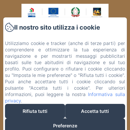
Il nostro sito utilizza i cookie
VIA BAFILE, 343, Lido di Jesolo VE
Telefono: +39 0421370145 / +393516311702
Utilizziamo cookie e tracker (anche di terze parti) per
info@panoramahoteljesolo.com
comprendere e ottimizzare la tua esperienza di
SMART 4.0 e GREEN ENERGY Grazie al progetto finanziato con il
PR Veneto FESR 2021-2027, l’Hotel Panorama si è rinnovato,
navigazione e per mostrarti messaggi pubblicitari
diventando una struttura moderna e competitiva nel settore
basati sulle tue abitudini di navigazione e sul tuo
turistico. Nell’ottica del risparmio energetico, è stata sostituita la
centrale termica e installato n. 10 pannelli solari termici.
profilo. Puoi configurare o rifiutare i cookie cliccando
Nell’ambito della digitalizzazione, è stato acquistato un nuovo
su "Imposta le mie preferenze" o "Rifiuta tutti i cookie".
centralino telefonico 4.0 con comunicazione multimediale-
Puoi anche accettare tutti i cookie cliccando sul
integrata e, per una maggiore sicurezza, è stata installata la
videosorveglianza 4.0 con telecamere ad alta definizione. Azione
pulsante "Accetta tutti i cookie". Per ulteriori
1.3.8 – Rigenerazione e innovazione delle imprese finalizzati a
informazioni, puoi leggere la nostra
Informativa sulla
sostenere la valorizzazione turistica del territorio. Sostegno
concesso € 41.637,55
privacy
.
EN
IT
DE
Rifiuta tutti
Accetta tutti
Preferenze
Funziona con Amenitiz