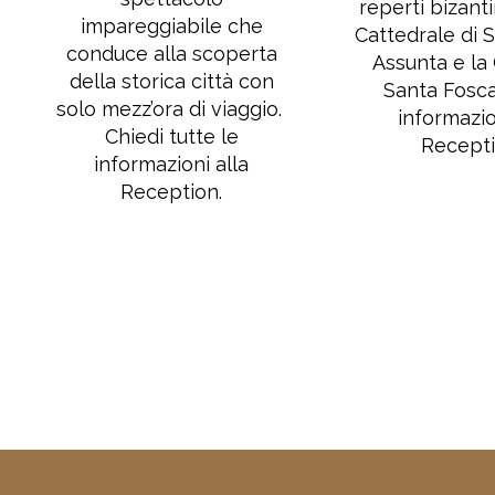
reperti bizant
impareggiabile che
Cattedrale di 
conduce alla scoperta
Assunta e la 
della storica città con
Santa Fosca
solo mezz’ora di viaggio.
informazio
Chiedi tutte le
Recept
informazioni alla
Reception.