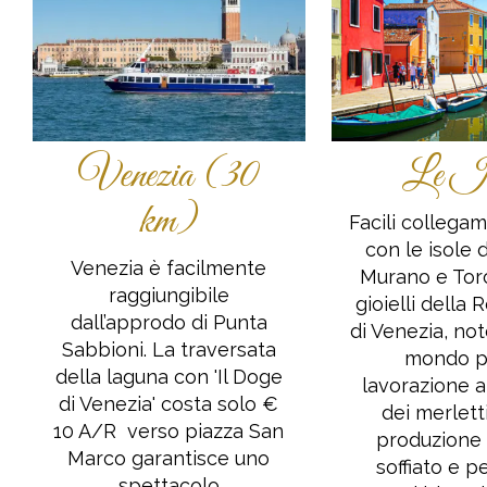
Venezia (30
Le Is
km)
Facili collega
con le isole 
Venezia è facilmente
Murano e Torce
raggiungibile
gioielli della
dall’approdo di Punta
di Venezia, note
Sabbioni. La traversata
mondo p
della laguna con 'Il Doge
lavorazione a
di Venezia' costa solo €
dei merletti
10 A/R verso piazza San
produzione 
Marco garantisce uno
soffiato e p
spettacolo